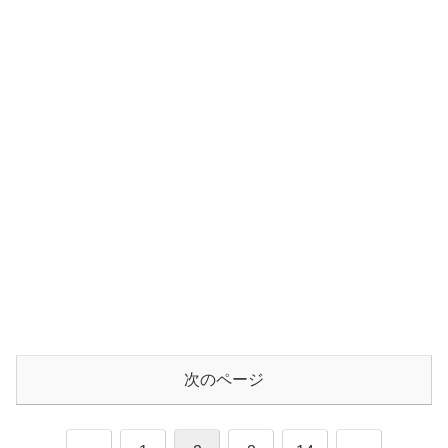
次のページ