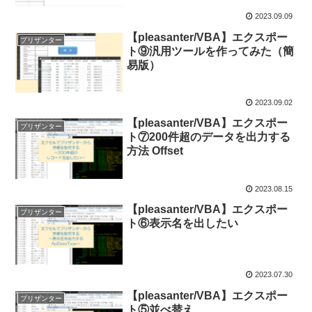
2023.09.09
【pleasanter/VBA】エクスポー
プリザンター
ト⑨汎用ツールを作ってみた（簡
易版）
2023.09.02
【pleasanter/VBA】エクスポー
プリザンター
ト⑦200件超のデータを出力する
方法 Offset
2023.08.15
【pleasanter/VBA】エクスポー
プリザンター
ト⑥表示名を出したい
2023.07.30
【pleasanter/VBA】エクスポー
プリザンター
ト⑤並べ替え