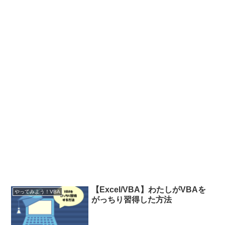
【Excel/VBA】わたしがVBAを
やってみよう！VBA
がっちり習得した方法