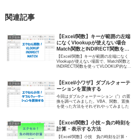
関連記事
【Excel/関数】キーが範囲の左端
エクセル
になくVlookupが使えない場合
Match関数とINDIRECT関数を使
ったらできた
【Excel/関数】キーが範囲の左端になく
Vlookupが使えない場面で、Match関数と
INDIRECT関数を使ってVLOOKUP的な動
きを実現するやり方
【Excel/小ワザ】ダブルクォーテ
エクセル
ーションを置換する
今回はダブルクォーテーション（”）の置
換を調べてみました。VBA、関数、置換
を使った方法をそれぞれやってみました
【Excel/関数】小技～負の時刻を
エクセル
計算・表示する方法
【Excel/関数】小技 負の時刻を計算・