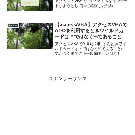
アクセスのVBAでsilkファイルをインポー
トしようとして試行錯誤した記録
【access/VBA】アクセスVBAで
access
ADOを利用するときワイルドカ
ードは＊ではなく%であることに
気がつくまでに小一時間要した×
アクセスVBAでADOを利用するときワイ
２
ルドカードは＊ではなく%であることに
気がつくまでに小一時間要したはなし
スポンサーリンク