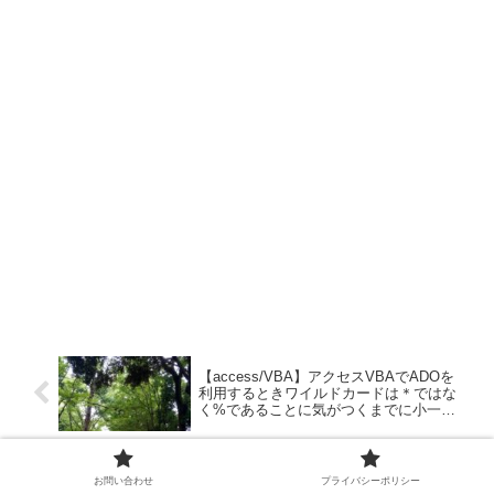
【access/VBA】アクセスVBAでADOを
利用するときワイルドカードは＊ではな
く%であることに気がつくまでに小一時
間要した×２
【基本情報技術者】公開鍵、秘密鍵、暗
お問い合わせ
プライバシーポリシー