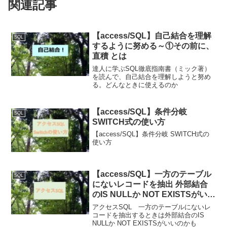
関連記事
【access/SQL】自己結合を理解
SQL
するように努める～①その前に、
直積 とは
達人に学ぶSQL徹底指南書（ミック著）
を読んで、自己結合を理解しようと努め
る。どんなときに使えるのか
【access/SQL】条件分岐
SQL
SWITCH式の使い方
【access/SQL】条件分岐 SWITCH式の
使い方
【access/SQL】一方のテーブル
SQL
にないレコードを抽出 外部結合
のIS NULLか NOT EXISTSがいい
のかも
アクセスSQL 一方のテーブルにないレ
コードを抽出するときは外部結合のIS
NULLか NOT EXISTSがいいのかも