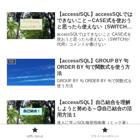
【access/SQL】accessSQLでは
SQL
できないこと～CASE式を使おう
と思ったら使えない（SWITCHが
代用）コメントが書けない
accessSQLではできないこと CASE式を
使おうと思ったら使えない（SWITCHが
代用）コメントが書けない
【access/SQL】GROUP BY 句
SQL
ORDER BY 句で関数式を使う方
法
GROUP BY 句 ORDER BY 句で関数式を
使う方法
【access/SQL】自己結合を理解
SQL
しようと努める～③自己結合の活
用方法１
達人に学ぶSQL徹底指南書（ミック著）
を読んで、自己結合を理解しようと努め
る。どんなときに使えるのか
お問い合わせ
プライバシーポリシー