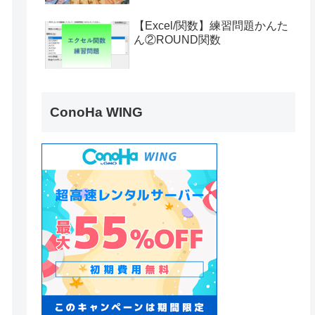
【Excel/関数】練習問題かんた
ん②ROUND関数
ConoHa WING