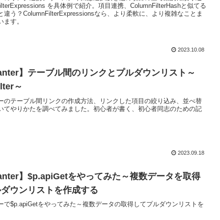
FilterExpressions を具体例で紹介。項目連携、ColumnFilterHashと似てる
う？ColumnFilterExpressionsなら、より柔軟に、より複雑なことま
います。
2023.10.08
asanter】テーブル間のリンクとプルダウンリスト～
lter～
ーのテーブル間リンクの作成方法、リンクした項目の絞り込み、並べ替
いてやりかたを調べてみました。初心者が書く、初心者同志のための記
2023.09.18
santer】$p.apiGetをやってみた～複数データを取得
ルダウンリストを作成する
で$p.apiGetをやってみた～複数データの取得してプルダウンリストを