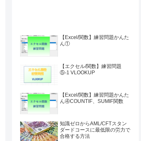
【Excel/関数】練習問題かんた
ん①
【エクセル/関数】練習問題
⑤-1 VLOOKUP
【Excel/関数】練習問題かんた
ん④COUNTIF、SUMIF関数
知識ゼロからAML/CFTスタン
ダードコースに最低限の労力で
合格する方法