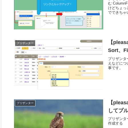
む Column
けどちょっと違
でできちゃ
【ple
プリザンター
Sort、Fi
プリザンタ
えなどにつ
事です。
【plea
プリザンター
してプ
プリザンター
作成する