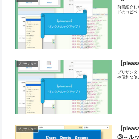
前回紹介し
ドのコピペ
【ple
プリザンター
プリザンタ
や便利な使
【ple
プリザンター
③～ル