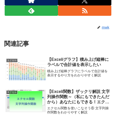
mwk
関連記事
【Excel/グラフ】積み上げ縦棒に
エクセル
ラベルで合計値を表示したい
積み上げ縦棒グラフにラベルで合計値を
表示するやり方をわかりやすく解説
【Excel/関数】ザックリ解説 文字
エクセル
列操作関数～（私にもできたんだ
から）あなたにもできる！エクセ
ル関数を使いこなそう⑥ ～
エクセル関数を使いこなそう⑥ 文字列操
作関数をわかりやすく解説