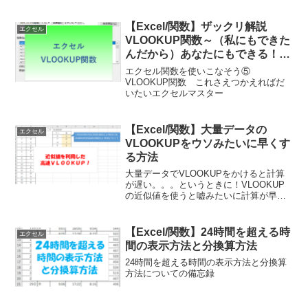
【Excel/関数】ザックリ解説
エクセル
VLOOKUP関数～（私にもできた
んだから）あなたにもできる！エ
クセル関数を使いこなそう⑤ ～
エクセル関数を使いこなそう⑤
VLOOKUP関数 これさえつかえればだ
いたいエクセルマスター
【Excel/関数】大量データの
エクセル
VLOOKUPをウソみたいに早くす
る方法
大量データでVLOOKUPをかけると計算
が遅い。。。というときに！VLOOKUP
の近似値を使うと嘘みたいに計算が早く
なります。かといって近似値を持ってこ
られても困るので、近似値を使って完全
一致と同じ結果を得るやり方を解説しま
【Excel/関数】24時間を超える時
エクセル
す。
間の表示方法と分換算方法
24時間を超える時間の表示方法と分換算
方法についての備忘録