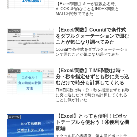
【Excel/関数】キーが複数ある時、
VLOOKUP的なことをINDEX関数と
MATCH関数でできた
【Excel/関数】Countifで条件式
エクセル
をダブルクォーテーションで囲む
ことが気になり調べてみた
Countifで条件式をダブルクォーテーショ
ンで囲むことが気になり調べてみた
【Excel/関数】TIME関数は時・
エクセル
分・秒を指定せずとも秒に突っ込
むだけで時分も計算してくれる
TIME関数は時・分・秒を指定せずとも秒
に突っ込むだけで時分も計算してくれる
ことに気が付いた
【Excel】とっても便利！ピボッ
エクセル
トテーブルを使おう！④便利な機
能編
エクセル初心者講座 第４回ピボットテ