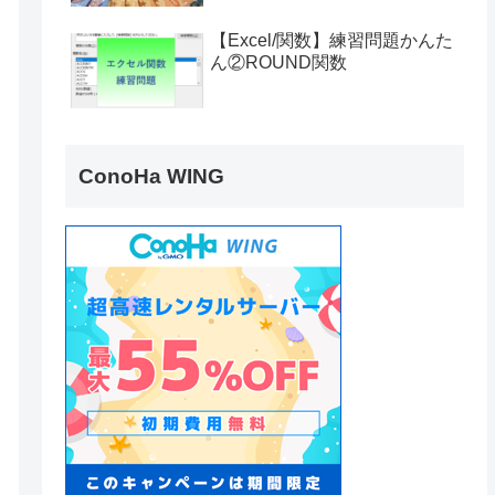
【Excel/関数】練習問題かんた
ん②ROUND関数
ConoHa WING