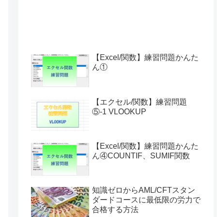
【Excel/関数】練習問題かんた
ん①
【エクセル/関数】練習問題
⑤-1 VLOOKUP
【Excel/関数】練習問題かんた
ん④COUNTIF、SUMIF関数
知識ゼロからAML/CFTスタン
ダードコースに最低限の労力で
合格する方法