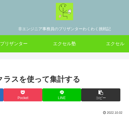
非エンジニア事務員のプリザンターわくわく挑戦記
プリザンター
エクセル塾
エクセル
リとクラスを使って集計する
Pocket
LINE
コピー
2022.10.02