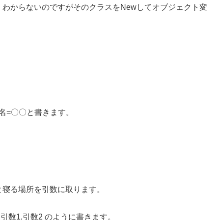
わからないのですがそのクラスをNewしてオブジェクト変
名=〇〇と書きます。
と寝る場所を引数に取ります。
引数1,引数2 のように書きます。