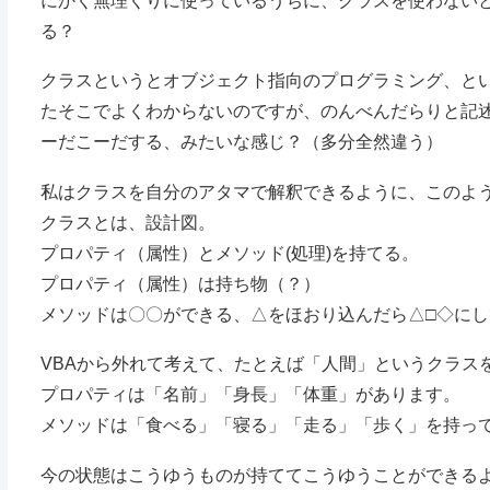
にかく無理くりに使っているうちに、クラスを使わない
る？
クラスというとオブジェクト指向のプログラミング、と
たそこでよくわからないのですが、のんべんだらりと記
ーだこーだする、みたいな感じ？（多分全然違う）
私はクラスを自分のアタマで解釈できるように、このよ
クラスとは、設計図。
プロパティ（属性）とメソッド(処理)を持てる。
プロパティ（属性）は持ち物（？）
メソッドは〇〇ができる、△をほおり込んだら△□◇に
VBAから外れて考えて、たとえば「人間」というクラス
プロパティは「名前」「身長」「体重」があります。
メソッドは「食べる」「寝る」「走る」「歩く」を持っ
今の状態はこうゆうものが持ててこうゆうことができる