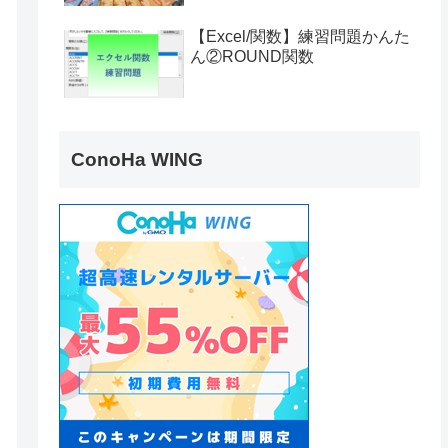
【Excel/関数】練習問題かんた
ん②ROUND関数
ConoHa WING