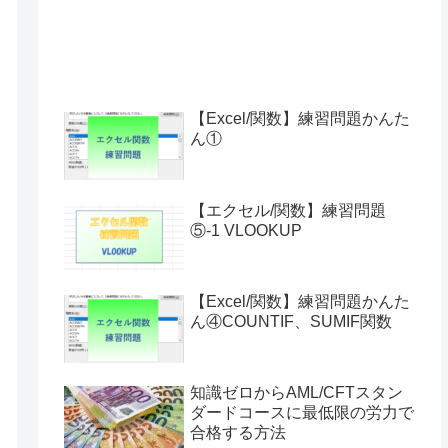
【Excel/関数】練習問題かんた
ん①
【エクセル/関数】練習問題
⑤-1 VLOOKUP
【Excel/関数】練習問題かんた
ん④COUNTIF、SUMIF関数
知識ゼロからAML/CFTスタン
ダードコースに最低限の労力で
合格する方法