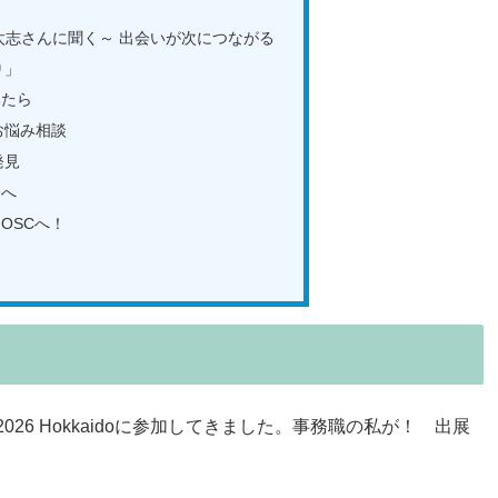
」
太志さんに聞く～ 出会いが次につながる
り」
みたら
、お悩み相談
発見
会へ
OSCへ！
C2026 Hokkaidoに参加してきました。事務職の私が！ 出展