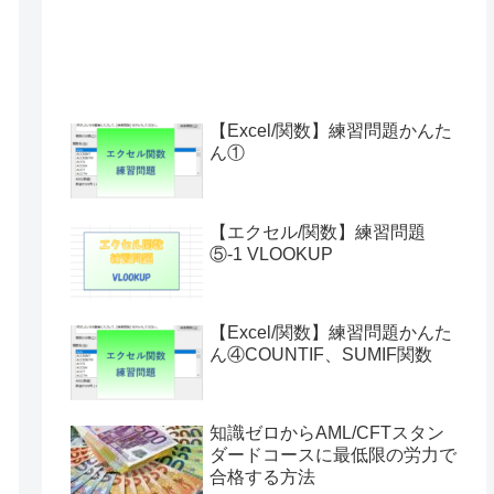
【Excel/関数】練習問題かんた
ん①
【エクセル/関数】練習問題
⑤-1 VLOOKUP
【Excel/関数】練習問題かんた
ん④COUNTIF、SUMIF関数
知識ゼロからAML/CFTスタン
ダードコースに最低限の労力で
合格する方法