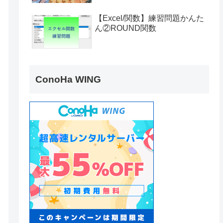
【Excel/関数】練習問題かんた
ん②ROUND関数
ConoHa WING