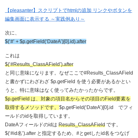
【pleasanter】スクリプトでhtmlの追加 リンクやボタンを
編集画面に表示する ～実践例あり～
次に、
$(‘#’ + $p.getField(‘DateA’)[0].id).after
これは
$(‘#Results_ClassAField’).after
と同じ意味になります。なぜここで#Results_ClassAField
と書かずにわざわざ $p.getField を使う必要があるかとい
うと、特に意味はなく使ってみたかったからです。
$p.getField は、対象の項目名からその項目のField要素を
取得するメソッドです。
$p.getField(‘DateA’)[0].id でフィ
ールドのidを取得しています。
DateAフィールドのidは
Results_ClassAField
です。
$(‘#id名’).after と指定するため、#とgetしたid名をつなげ