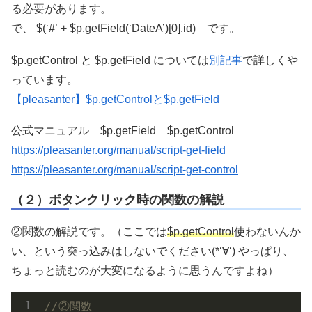
る必要があります。
で、 $(‘#’ + $p.getField(‘DateA’)[0].id) です。
$p.getControl と $p.getField については
別記事
で詳しくや
っています。
【pleasanter】$p.getControlと$p.getField
公式マニュアル $p.getField $p.getControl
https://pleasanter.org/manual/script-get-field
https://pleasanter.org/manual/script-get-control
（２）ボタンクリック時の関数の解説
②関数の解説です。（ここでは
$p.getControl
使わないんか
い、という突っ込みはしないでください(*‘∀‘) やっぱり、
ちょっと読むのが大変になるように思うんですよね）
//②関数