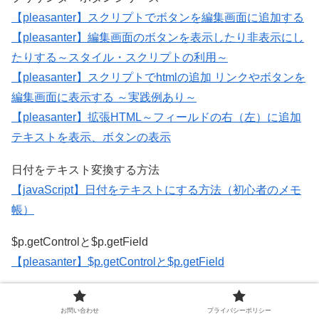
【pleasanter】スクリプトでボタンを編集画面に追加する
【pleasanter】編集画面のボタンを表示したり非表示にし
たりする～スタイル・スクリプトの利用～
【pleasanter】スクリプトでhtmlの追加 リンクやボタンを
編集画面に表示する ～実践例あり～
【pleasanter】拡張HTML～フィールドの右（左）に追加
テキストを表示、ボタンの表示
日付をテキスト変換する方法
【javaScript】日付をテキストにする方法（初心者のメモ
帳）
$p.getControlと$p.getField
【pleasanter】$p.getControlと$p.getField
プロセス
お問い合わせ
プライバシーポリシー
【pleasanter】プロセスを使ってみたら簡単かつ強力だっ