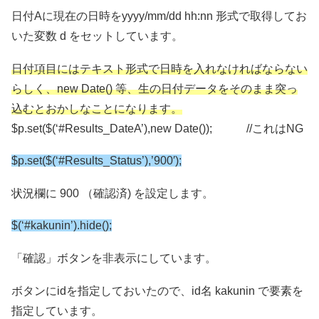
日付Aに現在の日時をyyyy/mm/dd hh:nn 形式で取得してお
いた変数 d をセットしています。
日付項目にはテキスト形式で日時を入れなければならない
らしく、new Date() 等、生の日付データをそのまま突っ
込むとおかしなことになります。
$p.set($(‘#Results_DateA’),new Date()); //これはNG
$p.set($(‘#Results_Status’),’900′);
状況欄に 900 （確認済) を設定します。
$(‘#kakunin’).hide();
「確認」ボタンを非表示にしています。
ボタンにidを指定しておいたので、id名 kakunin で要素を
指定しています。