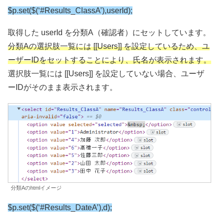
$p.set($(‘#Results_ClassA’),userId);
取得した userId を分類A（確認者）にセットしています。
分類Aの選択肢一覧には [[Users]] を設定しているため、ユ
ーザーIDをセットすることにより、氏名が表示されます。
選択肢一覧には [[Users]] を設定していない場合、ユーザ
ーIDがそのまま表示されます。
分類Aのhtmlイメージ
$p.set($(‘#Results_DateA’),d);