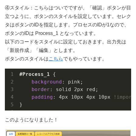
④スタイル：こちらはついでですが、「確認」ボタンが目
立つように、ボタンのスタイルを設定しています。セレク
タはボタンのIDを指定します。プロセスのIDが1なので、
ボタンのIDは Process_1 となっています。
以下のコードをスタイルに設定しておきます。出力先は
「新規作成」「編集」とします。
ボタンのスタイルは
こちら
でもやっています。
#Process_1
 {

background
: pink;

border
: solid 
2px
 red;

padding
: 
4px
10px
4px
10px
!import
}
このようになりました！