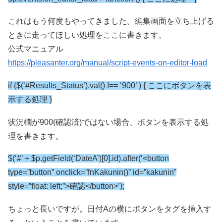
これはもう何度もやってきました。編集画面を立ち上げる
ときに走ってほしい処理をここに書きます。
公式マニュアル
https://pleasanter.org/manual/script-events-on-editor-load
if ($(‘#Results_Status’).val() !== ‘900’ ) { ここにボタンを表
示する処理 }
状況欄が900(確認済)ではない場合、ボタンを表示する処
理を書きます。
$(‘#’ + $p.getField(‘DateA’)[0].id).after(‘<button
type=”button” onclick=”fnKakunin()” id=”kakunin”
style=”float: left;”>確認</button>’);
ちょっと長いですが。日付Aの横にボタンをタグを挿入す