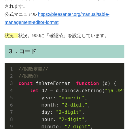
されます。
公式マニュアル
https://pleasanter.org/manual/table-
management-editor-format
状況：
状況。900に「確認済」を設定しています。
３．コード
//関数定義//
//関数①
const
 fnDateFormat= 
function
 (
d
) 
{

let
 d2 = d.toLocaleString(
"ja-JP"
,
year
: 
"numeric"
,

month
: 
"2-digit"
,

day
: 
"2-digit"
,

hour
: 
"2-digit"
,

minute
: 
"2-digit"
,
