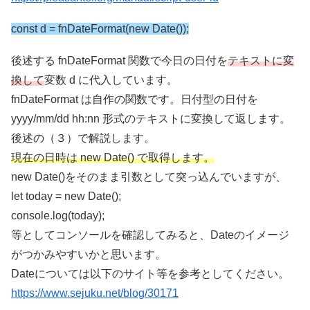
const d = fnDateFormat(new Date());
後述する fnDateFormat 関数で今日の日付を
テキストに変
換して
変数 d に代入しています。
fnDateFormat は自作の関数です。日付型の日付を
yyyy/mm/dd hh:nn 形式のテキストに変換して返します。
後述の（３）で解説します。
現在の日時は new Date() で取得します。
new Date()をそのまま引数として突っ込んでいますが、
let today = new Date();
console.log(today);
等としてコンソールを確認してみると、Dateのイメージ
がつかみやすいかと思います。
Dateについては以下のサイト等を参考としてください。
https://www.sejuku.net/blog/30171