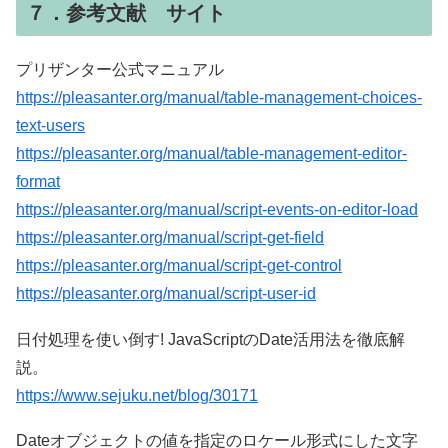
７．参考文献 サイト
プリザンター公式マニュアル
https://pleasanter.org/manual/table-management-choices-
text-users
https://pleasanter.org/manual/table-management-editor-
format
https://pleasanter.org/manual/script-events-on-editor-load
https://pleasanter.org/manual/script-get-field
https://pleasanter.org/manual/script-get-control
https://pleasanter.org/manual/script-user-id
日付処理を使い倒す! JavaScriptのDate活用法を徹底解
説。
https://www.sejuku.net/blog/30171
Dateオブジェクトの値を指定のロケール形式にした文字