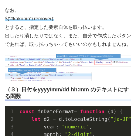
なお、
$(‘#kakunin’).remove();
とすると、指定した要素自体を取っ払います。
出したり消したりではなく、また、自分で作成したボタン
であれば、取っ払っちゃってもいいのかもしれませんね。
（３）日付をyyyy/mm/dd hh:mm のテキストにす
る関数
const
 fnDateFormat= 
function
 (
d
) 
{

let
 d2 = d.toLocaleString(
"ja-JP"
,
year
: 
"numeric"
,

month
: 
"2-digit"
,
