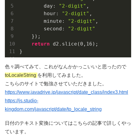
day
: 
"2-digit"
,

hour
: 
"2-digit"
,

minute
: 
"2-digit"
,

second
: 
"2-digit"
    });

return
 d2.slice(
0
,
16
);

}
色々調べてみて、これがなんかかっこいいと思ったので
toLocaleString
を利用してみました。
こちらのサイトで勉強させていただきました。
https://www.javadrive.jp/javascript/date_class/index3.html
https://js.studio-
kingdom.com/javascript/date/to_locale_string
日付のテキスト変換についてはこちらの記事で詳しくやっ
ています。