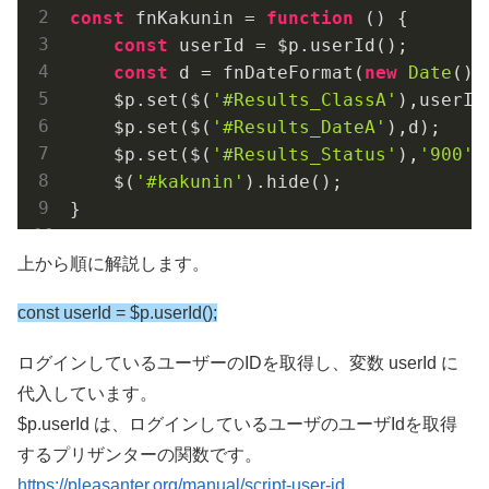
const
 fnKakunin = 
function
 (
) 
{

const
 userId = $p.userId();

const
 d = fnDateFormat(
new
Date
());
    $p.set($(
'#Results_ClassA'
),userId)
    $p.set($(
'#Results_DateA'
),d);

    $p.set($(
'#Results_Status'
),
'900'
);
    $(
'#kakunin'
).hide();   

}
上から順に解説します。
const userId = $p.userId();
ログインしているユーザーのIDを取得し、変数 userId に
代入しています。
$p.userId は、ログインしているユーザのユーザIdを取得
するプリザンターの関数です。
https://pleasanter.org/manual/script-user-id