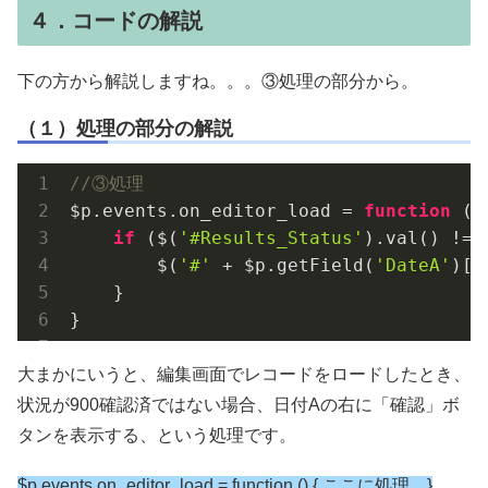
４．コードの解説
下の方から解説しますね。。。③処理の部分から。
（１）処理の部分の解説
//③処理
$p.events.on_editor_load = 
function
 (
)
if
 ($(
'#Results_Status'
).val() !==
        $(
'#'
 + $p.getField(
'DateA'
)[
0
    }

}
大まかにいうと、編集画面でレコードをロードしたとき、
状況が900確認済ではない場合、日付Aの右に「確認」ボ
タンを表示する、という処理です。
$p.events.on_editor_load = function () { ここに処理 }