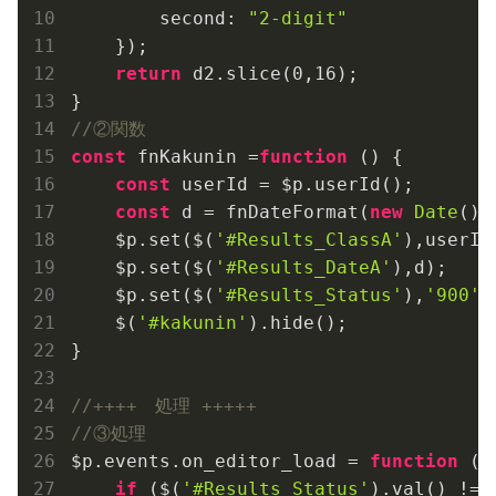
second
: 
"2-digit"
    });

return
 d2.slice(
0
,
16
);

//②関数
const
 fnKakunin =
function
 (
) 
{

const
 userId = $p.userId();

const
 d = fnDateFormat(
new
Date
());
    $p.set($(
'#Results_ClassA'
),userId)
    $p.set($(
'#Results_DateA'
),d);

    $p.set($(
'#Results_Status'
),
'900'
);
    $(
'#kakunin'
).hide();   

}

//++++　処理 +++++
//③処理
$p.events.on_editor_load = 
function
 (
)
if
 ($(
'#Results_Status'
).val() !==