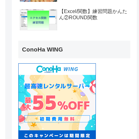
【Excel/関数】練習問題かんた
ん②ROUND関数
ConoHa WING