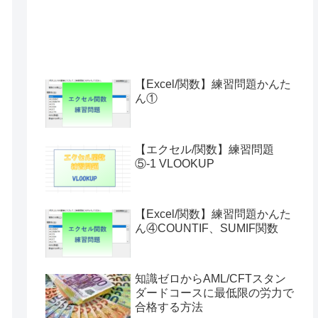
【Excel/関数】練習問題かんた
ん①
【エクセル/関数】練習問題
⑤-1 VLOOKUP
【Excel/関数】練習問題かんた
ん④COUNTIF、SUMIF関数
知識ゼロからAML/CFTスタン
ダードコースに最低限の労力で
合格する方法