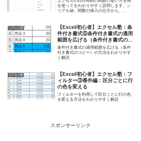
エクセルの日付時刻の関数の使い方を例
を使ってをわかりやすく説明します。シ
リアル値、関数の挿入の仕方から、
TODAY、DAYS、DATE、EOMONTH、
YEAR、MONTH、DAY等よく使う関数を
紹介します。
【Excel/初心者】エクセル塾：条
エクセル塾
件付き書式⑤条件付き書式の適用
範囲を広げる（条件付き書式のコ
ピー）
条件付き書式の適用範囲を広げる（条件
付き書式のコピー）の方法をわかりやす
く解説
【Excel/初心者】エクセル塾：フ
エクセル塾
ィルター③番外編：区分ごとに行
の色を変える
フィルターを利用して区分ごとに行の色
を変える方法をわかりやすく解説
スポンサーリンク