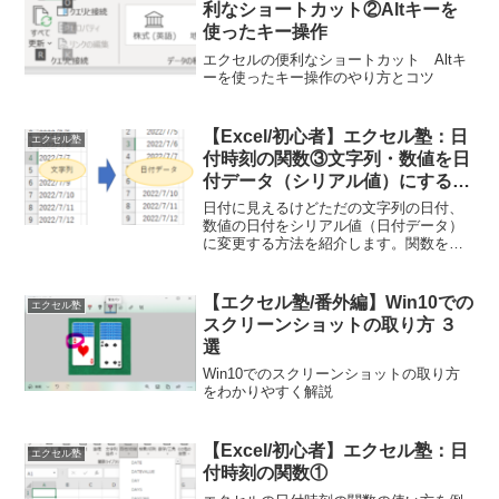
利なショートカット②Altキーを
使ったキー操作
エクセルの便利なショートカット Altキ
ーを使ったキー操作のやり方とコツ
【Excel/初心者】エクセル塾：日
エクセル塾
付時刻の関数③文字列・数値を日
付データ（シリアル値）にするに
は
日付に見えるけどただの文字列の日付、
数値の日付をシリアル値（日付データ）
に変更する方法を紹介します。関数を使
った方法、区切り位置を使った方法等。
【エクセル塾/番外編】Win10での
エクセル塾
スクリーンショットの取り方 ３
選
Win10でのスクリーンショットの取り方
をわかりやすく解説
【Excel/初心者】エクセル塾：日
エクセル塾
付時刻の関数①